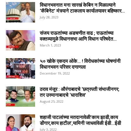
विधानभवनात मना सारखं केबिन न मिळाल्याने
‘कॅबिनेट’ मंत्र्याने टाकलाय कार्यालयावर बहिष्कार...
July 28, 2023
संजय राऊतांच्या अडचणीत वाढ ; राऊतांच्या
वक्तव्यामुळे विधानसभा आणि विधान परिषदेत...
March 1, 2023
५० खोके एकदम ओके… ! विरोधकांच्या घोषणांनी
विधानभवन परिसर दणाणला
December 19, 2022
ठराव मंजूर : औरंगाबादचे ‘छत्रपती संभाजीनगर;
तर उस्मानाबादचे ‘धाराशिव’
August 25, 2022
शहाजी पाटलांच्या मतदानावेळी’काय झाडी,काय
डोंगार,काय हाटील’,यामिनी जाधवांवेळी ईडी…ईडी
July 3, 2022