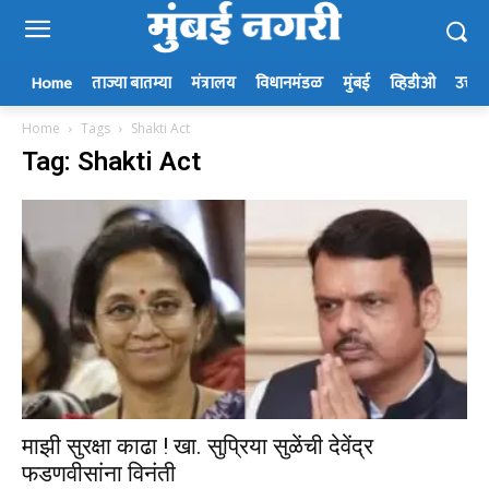
Home
ताज्या बातम्या
मंत्रालय
विधानमंडळ
मुंबई
व्हिडीओ
उत्तर म
Home
Tags
Shakti Act
Tag: Shakti Act
माझी सुरक्षा काढा ! खा. सुप्रिया सुळेंची देवेंद्र
फडणवीसांना विनंती