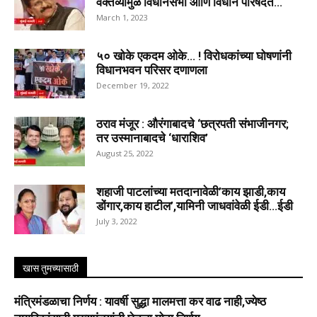
वक्तव्यामुळे विधानसभा आणि विधान परिषदेत...
March 1, 2023
५० खोके एकदम ओके… ! विरोधकांच्या घोषणांनी
विधानभवन परिसर दणाणला
December 19, 2022
ठराव मंजूर : औरंगाबादचे ‘छत्रपती संभाजीनगर;
तर उस्मानाबादचे ‘धाराशिव’
August 25, 2022
शहाजी पाटलांच्या मतदानावेळी’काय झाडी,काय
डोंगार,काय हाटील’,यामिनी जाधवांवेळी ईडी…ईडी
July 3, 2022
खास तुमच्यासाठी
मंत्रिमंडळाचा निर्णय : यावर्षी सुद्धा मालमत्ता कर वाढ नाही,ज्येष्ठ