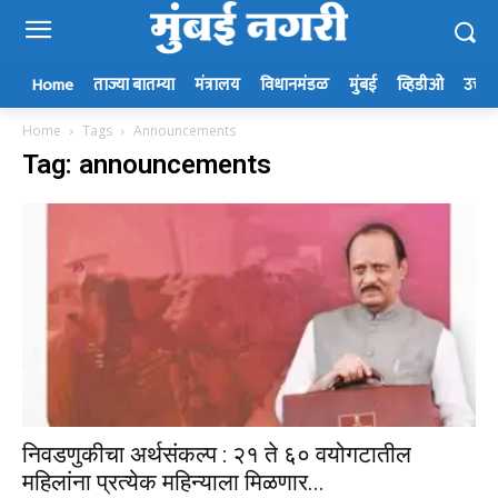
Home
ताज्या बातम्या
मंत्रालय
विधानमंडळ
मुंबई
व्हिडीओ
उत्तर म
Home
Tags
Announcements
Tag: announcements
निवडणुकीचा अर्थसंकल्प : २१ ते ६० वयोगटातील
महिलांना प्रत्येक महिन्याला मिळणार...