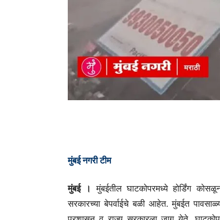
मुंबई नगरी टीम
मुंबई ।
मुंबईतील घाटकोपरमध्ये होर्डिंग कोसळू
सरकारच्या बेपर्वाईचे बळी आहेत. मुंबईत पावसाळ
प्रशासन व राज्य सरकारला जाग येते. घाटकोपर