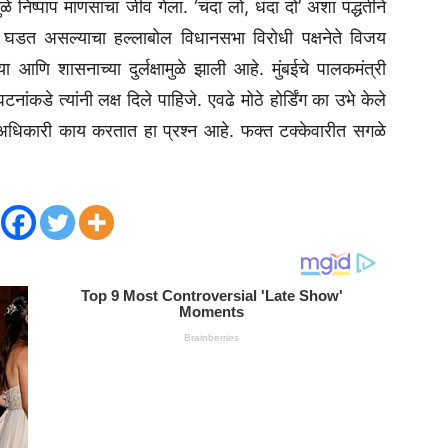
े निष्पाप माणसांचा जीव गेला. ‘चंदा लो, धंदा दो’ अशा पद्धतीने
 घडत असल्याचा हल्लाबोल विधानसभा विरोधी पक्षनेते विजय
ा आणि शासनाच्या दुर्लक्षामुळे झाली आहे. मुंबईचे पालकमंत्री
े त्यांनी लक्ष दिले पाहिजे. एवढे मोठे होर्डिंग का उभे केले
 अधिकारी काय करतात हा प्रश्न आहे. फक्त टक्केवारीत सगळे