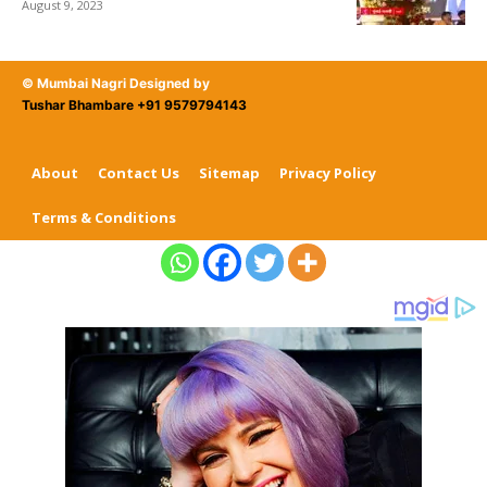
August 9, 2023
© Mumbai Nagri Designed by
Tushar Bhambare +91 9579794143
About
Contact Us
Sitemap
Privacy Policy
Terms & Conditions