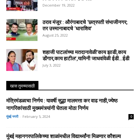
December 19, 2022
ठराव मंजूर : औरंगाबादचे ‘छत्रपती संभाजीनगर;
तर उस्मानाबादचे ‘धाराशिव’
August 25, 2022
शहाजी पाटलांच्या मतदानावेळी’काय झाडी,काय
डोंगार,काय हाटील’,यामिनी जाधवांवेळी ईडी…ईडी
July 3, 2022
खास तुमच्यासाठी
मंत्रिमंडळाचा निर्णय : यावर्षी सुद्धा मालमत्ता कर वाढ नाही,ज्येष्ठ
नागरिकांसाठी मुख्यमंत्र्यांनी घेतला मोठा निर्णय
मुंबई नगरी
-
February 5, 2024
0
मुंबई महानगरपालिकेच्या शाळांमधील विद्यार्थ्यांना मिळणार कौशल्य