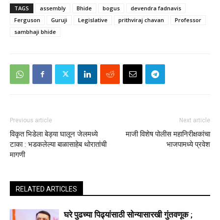
TAGS
assembly
Bhide
bogus
devendra fadnavis
Ferguson
Guruji
Legislative
prithviraj chavan
Professor
sambhaji bhide
Previous article
Next article
विकृत भिडेला बेड्या घालून जेलमध्ये
माजी विशेष पोलीस महानिरीक्षकांचा
टाका : भडकलेल्या बाळासाहेब थोरातांची
भाजपामध्ये प्रवेश
मागणी
RELATED ARTICLES
घरे पुढच्या पिढ्यांसाठी सोन्यासारखी गुंतवणूक ;