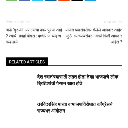
Previous article
Next article
भिडे ‘गुरुजी’ असल्याचा काय पुरावा आहे
अजित पवारांबरोबर गेलेले आमदार आहेत
? त्याचे नावही बोगस : पृथ्वीराज चव्हाण
कुठे, त्यांच्याबरोबर नक्की किती आमदार
कडाडले
आहेत ?
RELATED ARTICLES
देश स्वातंत्र्यासाठी लढत होता तेव्हा भाजपाचे लोक
ब्रिटिशांची पेन्शन खात होते
तरविंदरसिंह मारवा व भाजपाविरोधात काँग्रेसचे
राज्यभर आंदोलन