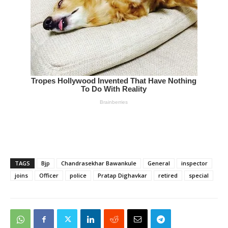
TAGS
Bjp
Chandrasekhar Bawankule
General
inspector
joins
Officer
police
Pratap Dighavkar
retired
special