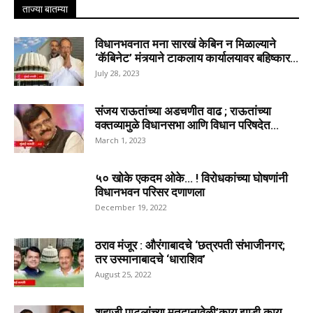
ताज्या बातम्या
विधानभवनात मना सारखं केबिन न मिळाल्याने
‘कॅबिनेट’ मंत्र्याने टाकलाय कार्यालयावर बहिष्कार...
July 28, 2023
संजय राऊतांच्या अडचणीत वाढ ; राऊतांच्या
वक्तव्यामुळे विधानसभा आणि विधान परिषदेत...
March 1, 2023
५० खोके एकदम ओके… ! विरोधकांच्या घोषणांनी
विधानभवन परिसर दणाणला
December 19, 2022
ठराव मंजूर : औरंगाबादचे ‘छत्रपती संभाजीनगर;
तर उस्मानाबादचे ‘धाराशिव’
August 25, 2022
शहाजी पाटलांच्या मतदानावेळी’काय झाडी,काय