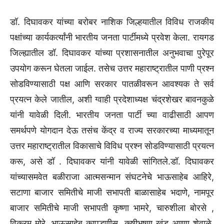
डॉ. दिघावकर यांच्या बरोबर नाशिक जिल्हयातील विविध राजकीय
पक्षांच्या कार्यकर्त्यांनी भारतीय जनता पार्टीमध्ये प्रवेश केला. रायगड
जिल्ह्यातील डॉ. दिघावकर यांच्या प्रशासनातील अनुभवाचा पुरेपूर
उपयोग करून घेतला जाईल. तसेच उत्तर महाराष्ट्रातील पाणी प्रश्न
सोडविण्यासाठी पक्ष आणि सरकार पातळीवरून आवश्यक ते सर्व
प्रयत्न केले जातील, अशी ग्वाही प्रदेशाध्यक्ष चंद्रशेखर बावनकुळे
यांनी यावेळी दिली. भारतीय जनता पार्टी च्या वाढीसाठी आपण
समर्थपणे योगदान देऊ तसंच केंद्र व राज्य सरकारच्या माध्यमातून
उत्तर महाराष्ट्रातील विकासाचे विविध प्रश्न सोडविण्यासाठी प्रयत्न
करू, असे डॉ . दिघावकर यांनी यावेळी सांगितले.डॉ. दिघावकर
यांच्यासमवेत बळीराजा आत्मसन्मान संघटनेचे भाऊसाहेब आहिरे,
सटाणा बाजार समितीचे माजी सभापती बाळासाहेब भदाणे, नामपूर
बाजार समितीचे माजी सभापती कृष्णा भामरे, चारुशीला बोरसे ,
विक्रम मोरे, भाऊसाहेब कापडणीस, कृषीभूषण खंडू अण्णा शेवाळे,