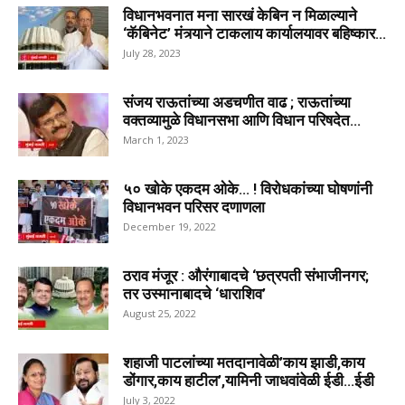
विधानभवनात मना सारखं केबिन न मिळाल्याने
‘कॅबिनेट’ मंत्र्याने टाकलाय कार्यालयावर बहिष्कार...
July 28, 2023
संजय राऊतांच्या अडचणीत वाढ ; राऊतांच्या
वक्तव्यामुळे विधानसभा आणि विधान परिषदेत...
March 1, 2023
५० खोके एकदम ओके… ! विरोधकांच्या घोषणांनी
विधानभवन परिसर दणाणला
December 19, 2022
ठराव मंजूर : औरंगाबादचे ‘छत्रपती संभाजीनगर;
तर उस्मानाबादचे ‘धाराशिव’
August 25, 2022
शहाजी पाटलांच्या मतदानावेळी’काय झाडी,काय
डोंगार,काय हाटील’,यामिनी जाधवांवेळी ईडी…ईडी
July 3, 2022