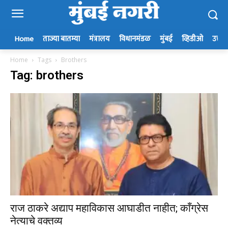
Home
ताज्या बातम्या
मंत्रालय
विधानमंडळ
मुंबई
व्हिडीओ
उत्तर म
Home
Tags
Brothers
Tag: brothers
राज ठाकरे अद्याप महाविकास आघाडीत नाहीत; काँग्रेस
नेत्याचे वक्तव्य