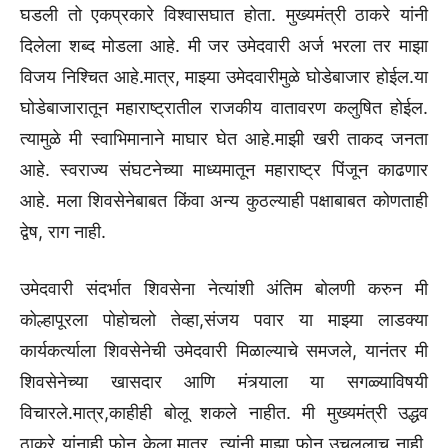
घडली तो एकप्रकारे विश्वासघात होता. मुख्यमंत्री ठाकरे यांनी
दिलेला शब्द मोडला आहे. मी जर उमेदवारी अर्ज भरला तर माझा
विजय निश्चित आहे.मात्र, माझ्या उमेदवारीमुळे घोडेबाजार होईल.या
घोडेबाजारातून महाराष्ट्रातील राजकीय वातावरण कलुषित होईल.
त्यामुळे मी स्वाभिमानाने माघार घेत आहे.माझी खरी ताकद जनता
आहे. स्वराज्य संघटनेच्या माध्यमातून महाराष्ट्र पिंजून काढणार
आहे. मला शिवसेनेबाबत किंवा अन्य कुठल्याही पक्षाबाबत कोणताही
द्वेष, राग नाही.
उमेदवारी संदर्भात शिवसेना नेत्यांशी अंतिम बोलणी करुन मी
कोल्हापूरला पोहोचलो तेव्हा,संजय पवार या माझ्या लाडक्या
कार्यकर्त्याला शिवसेनेची उमेदवारी मिळाल्याचे समजले, यानंतर मी
शिवसेनेच्या खासदार आणि मंत्र्याला या सगळ्याविषयी
विचारले.मात्र,काहीही बोलू शकले नाहीत. मी मुख्यमंत्री उद्धव
ठाकरे यांनाही फोन केला.मात्र, त्यांनी माझा फोन उचललाच नाही,