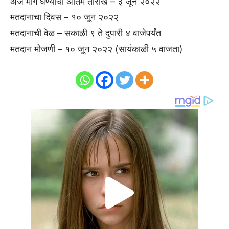
अर्ज मागे घेण्याची अंतिम तारीख – ३ जून २०२२
मतदानाचा दिवस – १० जून २०२२
मतदानाची वेळ – सकाळी ९ ते दुपारी ४ वाजेपर्यंत
मतदान मोजणी – १० जून २०२२ (सायंकाळी ५ वाजता)