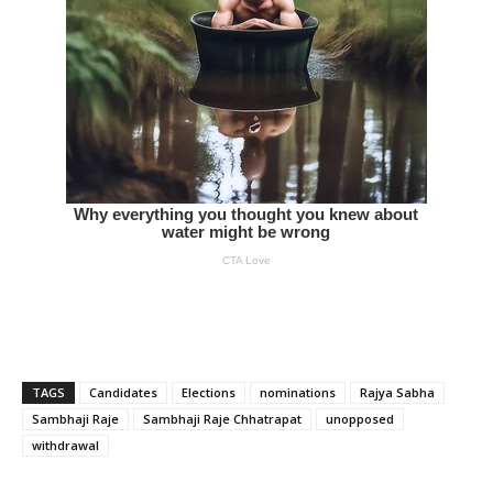
TAGS
Candidates
Elections
nominations
Rajya Sabha
Sambhaji Raje
Sambhaji Raje Chhatrapat
unopposed
withdrawal