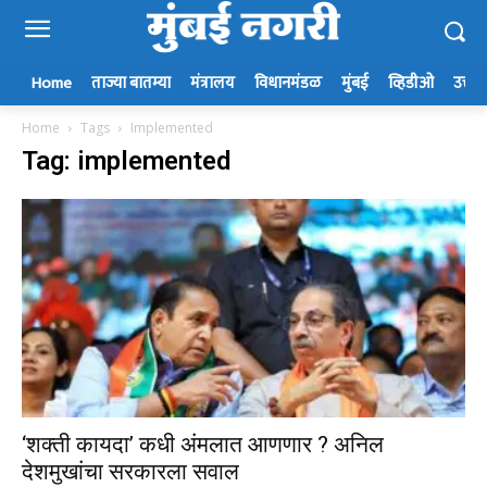
Home
ताज्या बातम्या
मंत्रालय
विधानमंडळ
मुंबई
व्हिडीओ
उत्तर म
Home
Tags
Implemented
Tag: implemented
‘शक्ती कायदा’ कधी अंमलात आणणार ? अनिल
देशमुखांचा सरकारला सवाल