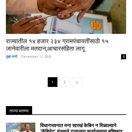
राज्यातील १४ हजार २३४ ग्रामपंचायतींसाठी १५
जानेवारीला मतदान;आचारसंहिता लागू
मुंबई नगरी
-
December 11, 2020
0
1
2
ताज्या बातम्या
विधानभवनात मना सारखं केबिन न मिळाल्याने
‘कॅबिनेट’ मंत्र्याने टाकलाय कार्यालयावर बहिष्कार...