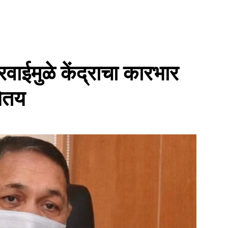
ाईमुळे केंद्राचा कारभार
येतय