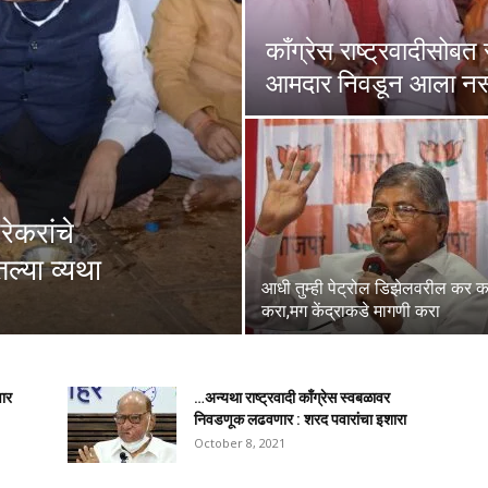
काँग्रेस राष्ट्रवादीसो
आमदार निवडून आला न
ेकरांचे
ल्या व्यथा
आधी तुम्ही पेट्रोल डिझेलवरील कर 
करा,मग केंद्राकडे मागणी करा
वार
…अन्यथा राष्ट्रवादी काँग्रेस स्वबळावर
निवडणूक लढवणार : शरद पवारांचा इशारा
October 8, 2021