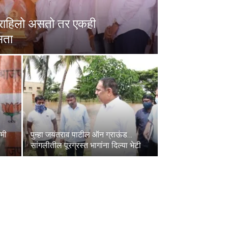
बत राहिलो असतो तर एकही
सता
कमी
पुन्हा जयंतराव पाटील ऑन ग्राऊंड…
सांगलीतील पूरग्रस्त भागांना दिल्या भेटी