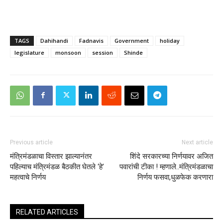
TAGS
Dahihandi
Fadnavis
Government
holiday
legislature
monsoon
session
Shinde
Previous article
Next article
मंत्रिमंडळाचा विस्तार झाल्यानंतर
शिंदे सरकारच्या निर्णयावर अजित
पहिल्याच मंत्रिमंडळ बैठकीत घेतले ‘हे’
पवारांची टीका ! म्हणाले..मंत्रिमंडळाचा
महत्वाचे निर्णय
निर्णय फसवा,धुळफेक करणारा
RELATED ARTICLES