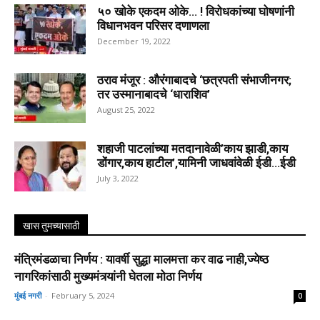
५० खोके एकदम ओके… ! विरोधकांच्या घोषणांनी
विधानभवन परिसर दणाणला
December 19, 2022
ठराव मंजूर : औरंगाबादचे ‘छत्रपती संभाजीनगर;
तर उस्मानाबादचे ‘धाराशिव’
August 25, 2022
शहाजी पाटलांच्या मतदानावेळी’काय झाडी,काय
डोंगार,काय हाटील’,यामिनी जाधवांवेळी ईडी…ईडी
July 3, 2022
खास तुमच्यासाठी
मंत्रिमंडळाचा निर्णय : यावर्षी सुद्धा मालमत्ता कर वाढ नाही,ज्येष्ठ
नागरिकांसाठी मुख्यमंत्र्यांनी घेतला मोठा निर्णय
मुंबई नगरी
-
February 5, 2024
0